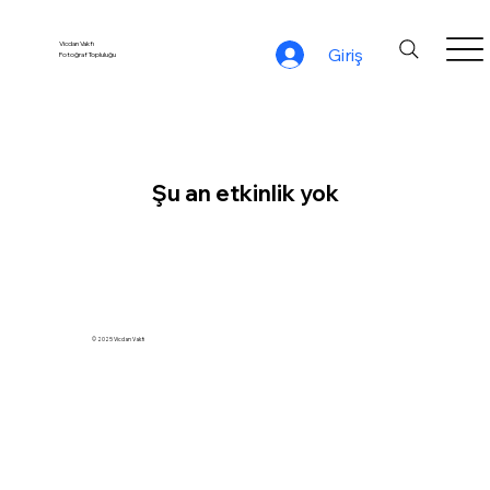
Vicdan Vakfı
Giriş
Fotoğraf Topluluğu
Şu an etkinlik yok
© 2025 Vicdan Vakfı